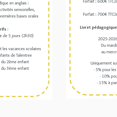
Forfait : 600€ TTC/
ique en anglais :
ctivités sensorielles,
Forfait : 700€ TTC/
premières bases orales
Livret pédagogique
rifs
:
e de 5 jours (2h30)
2025-2026 
Du mardi
les vacances scolaires
au mercr
fants de Talentree
r du 2ème enfant
Uniquement sur 
r du 3ème enfant
- 5% pour les
- 10% pou
- 15% à par