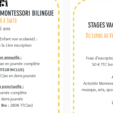
MONTESSORI BILINGUE
0 à 16h30
STAGES VA
5 ans
Du Lundi au V
(Enfant non scolarisé) :
 la 1ère inscription
on annuelle :
Frais d'inscripti
/an en journée complète
50 € TTC lors
ITEUR INCLUS)
TC/an en demi-journée
Activités Montessor
n ponctuelle :
musique, arts, spor
ournée complète
 demi-journée
 Bio :
280€ TTC/an)​