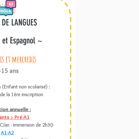
 DE LANGUES
 et Espagnol ~
is et mercredis
-15 ans
n (Enfant non scolarisé) :
de la 1ère inscription
tion annuelle :
nts > Pré-A1
TC/an - immersion de 2h30
A1-A2