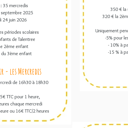
: 35 mercredis
350 € la 
3 septembre 2025
320 € la 2èm
i 24 juin 2026
Uniquement penda
s périodes scolaires
-5% pour le
nfants de Talentree
- 10% à pa
le 2ème enfant
-15 % à pa
r du 3ème enfant
ir -
les Mercredis
ercredi de 16h30 à 18h30
45€ TTC pour 1 heure,
eures chaque mercredi
eure ou 16€ TTC/2 heures​