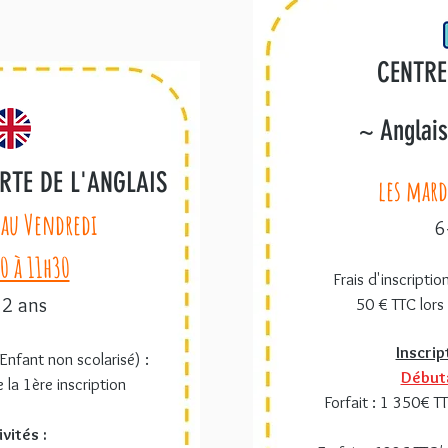
CENTRE
~ Anglais
RTE DE L'ANGLAIS
les mard
 au Vendredi
6
0 à 11h30
Frais d'inscriptio
12 ans
50 € TTC lors 
Inscrip
(Enfant non scolarisé) :
Débuta
 la 1ère inscription
Forfait : 1 350€ T
ivités :