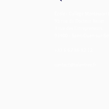
École - Collège Montessori 
95 rue du Docteur Bauer
3 rue des Entrepreneurs
93400 - Saint-Ouen-sur-Se
+33 6 67 86 82 12
contact@talentree.fr