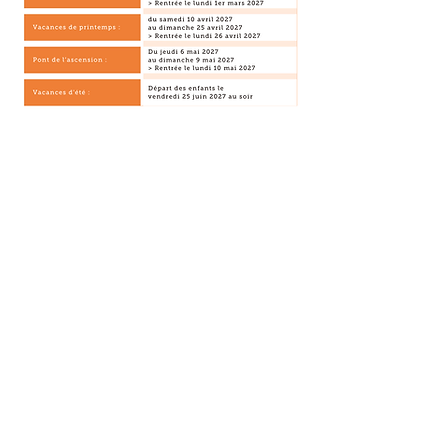
École - Collège Montessori
Internationale Bilingue Talentree
95 rue du Docteur Bauer
3 rue des Entrepreneurs
93400 - Saint-Ouen-sur-Seine