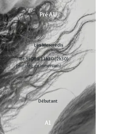
Pré A1
Les Mercredis
de 9h00 à 11h30 (2h30)
(matinée en immersion)
Débutant
A1