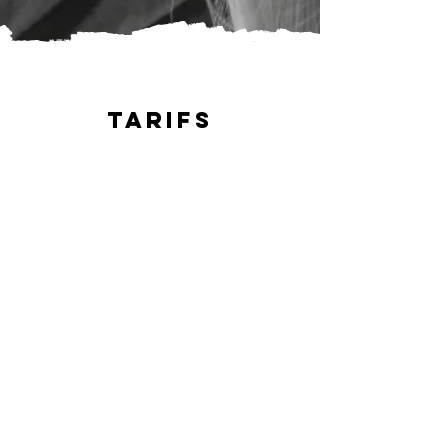
Tarifs
Infant community
2-3 years old
​Annual price : 8 220 € taxes inc.
685€ /month over 12 months